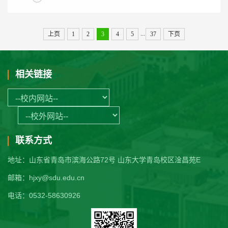
...
上页
1
2
3
4
5
37
下页
相关链接
联系方式
地址：山东省青岛市滨海公路72号 山东大学青岛校区淦昌苑E
邮箱：hjxy@sdu.edu.cn
电话：0532-58630926