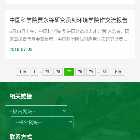
中国科学院贾永锋研究员到环境学院作交流报告
6月14日上午，中国科学院“引进国外杰出人才计划”入选者、国
家杰出青年基金获得者、中国科学院沈阳应用生态研究所贾永
锋研究员应邀来到我校环境学院为我们作了题为“砷的地球化学
2018-07-03
循环与污染控制”的交流报告，环...
...
...
上页
1
75
76
77
78
79
86
下页
相关链接
联系方式