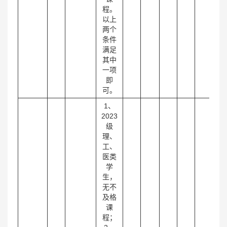
程。
以上
两个
条件
满足
其中
一项
即
可。
1、
2023
级
理、
工、
医类
学
生，
无不
及格
课
程；