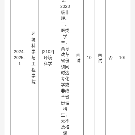
2、
2023
级非
理、
工、
医类
环
学
境
生，
科
高考
2024-
学
[2102]
改革
面
面
2025-
与
环境
10
否
100
省份
试
试
4
1
工
科学
须同
程
时选
学
考化
院
学或
非改
革省
份理
科
生，
无不
及格
课