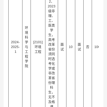
2、
2023
级非
理、
工、
医类
环
学
境
生，
科
高考
2024-
学
[2101]
改革
面
面
2025-
与
环境
10
否
100
省份
试
试
4
1
工
工程
须同
程
时选
学
考化
院
学或
非改
革省
份理
科
生，
无不
及格
课