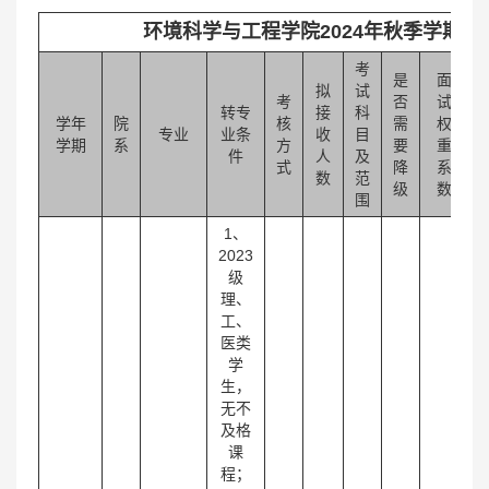
环境科学与工程学院2024年秋季学期
考
是
面
拟
试
考
否
试
转专
接
科
学年
院
核
需
权
专业
业条
收
目
学期
系
方
要
重
件
人
及
式
降
系
数
范
级
数
围
1、
2023
级
理、
工、
医类
学
生，
无不
及格
课
程；