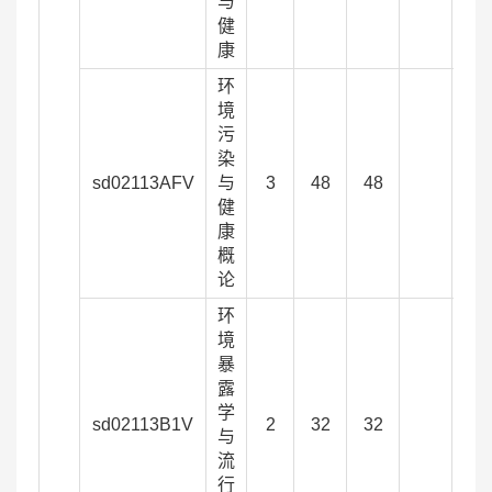
与
健
康
环
境
污
染
sd02113AFV
与
3
48
48
健
康
概
论
环
境
暴
露
学
sd02113B1V
2
32
32
与
流
行