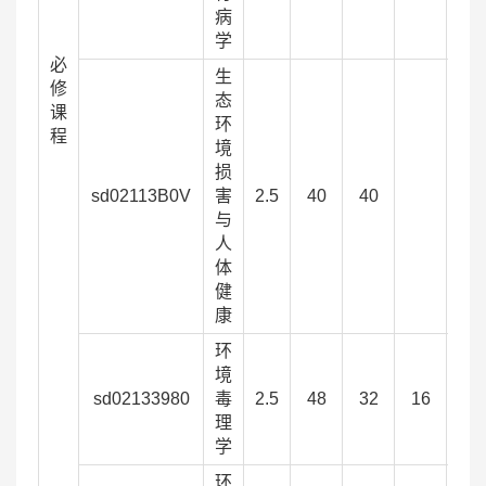
病
学
必
生
修
态
课
环
程
境
损
sd02113B0V
害
2.5
40
40
与
人
体
健
康
环
境
sd02133980
毒
2.5
48
32
16
理
学
环