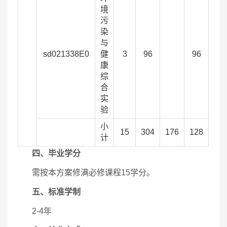
境
污
染
与
sd021338E0
健
3
96
96
康
综
合
实
验
小
15
304
176
128
计
四、毕业学分
需按本方案修满必修课程15学分。
五、标准学制
2-4年