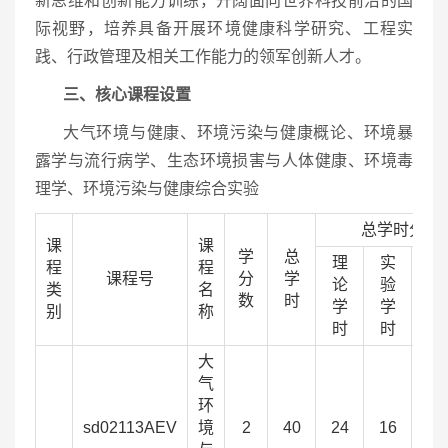
新思维和创新能力训练，开阔面向世界科技前沿的国
际视野，培养具备开展环境健康科学研究、工程实
践、行政管理及相关工作能力的领军创新人才。
三、核心课程设置
大气环境与健康、环境污染与健康概论、环境暴
露学与流行病学、生态环境损害与人体健康、环境毒
理学、环境污染与健康综合实验
总学时分配
课
课
学
总
理
实
实
程
程
课程号
分
学
论
验
践
类
名
数
时
学
学
学
别
称
时
时
时
大
气
环
sd02113AEV
境
2
40
24
16