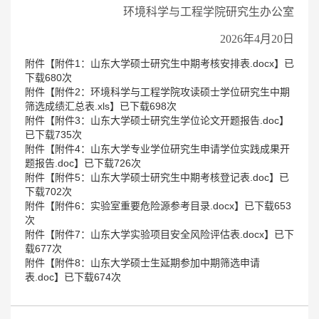
环境科学与工程学院研究生办公室
2026年4月20日
附件【
附件1：山东大学硕士研究生中期考核安排表.docx
】已
下载
680
次
附件【
附件2：环境科学与工程学院攻读硕士学位研究生中期
筛选成绩汇总表.xls
】已下载
698
次
附件【
附件3：山东大学硕士研究生学位论文开题报告.doc
】
已下载
735
次
附件【
附件4：山东大学专业学位研究生申请学位实践成果开
题报告.doc
】已下载
726
次
附件【
附件5：山东大学硕士研究生中期考核登记表.doc
】已
下载
702
次
附件【
附件6：实验室重要危险源参考目录.docx
】已下载
653
次
附件【
附件7：山东大学实验项目安全风险评估表.docx
】已下
载
677
次
附件【
附件8：山东大学硕士生延期参加中期筛选申请
表.doc
】已下载
674
次