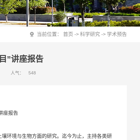
当前位置：
首页
->
科学研究
->
学术预告
目”讲座报告
人气：
548
讲座报告
土壤环境与生物方面的研究。迄今为止，主持各类研