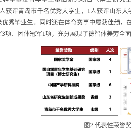
人获评青岛市千名优秀大学生，
1
人获评山东大
级优秀毕业生。同时还在体育赛事中屡获佳绩，
军
3
项、团体冠军
1
项，充分展现了德智体美劳全
图
2
代表性荣誉