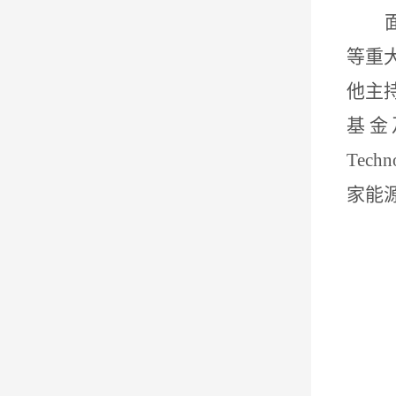
等重
他主
基金
Techn
家能