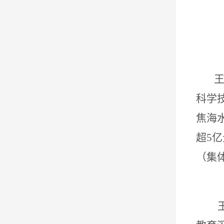
科学
焦海
超
5
亿
（集