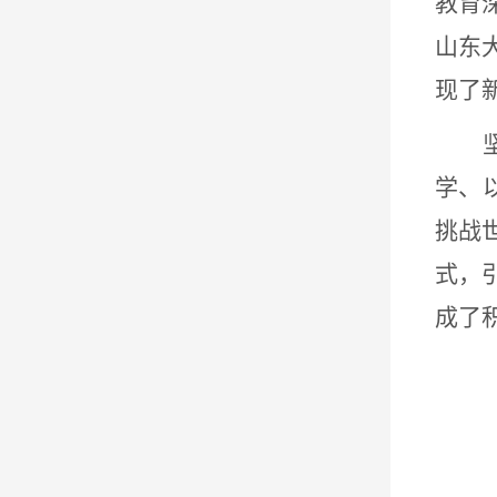
教育
山东
现了
学、
挑战
式，
成了