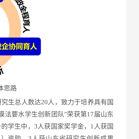
体思路
研究生总人数达
20
人，致力于培养具有国
膜法要水学生创新团队
”
荣获第
17
届山东
导的学生中，
3
人获国家奖学金，
1
人获国
生）资助，
3
人获山东省研究生创新成果