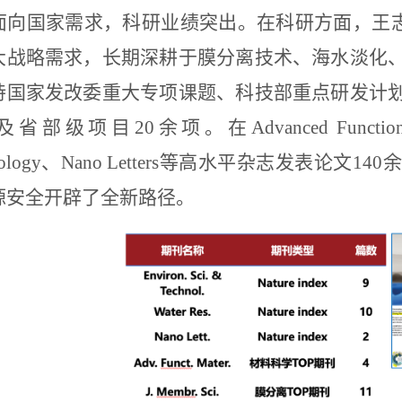
面向国家需求，科研业绩突出。在科研方面，王
大战略需求，长期深耕于膜分离技术、海水淡化
持国家发改委重大专项课题、科技部重点研发计
及省部级项目
20
余项。在
Advanced Function
ology
、
Nano Letters
等高水平杂志发表论文
140
余
源安全开辟了全新路径。