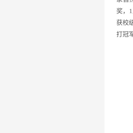
奖，
1
获校
打冠