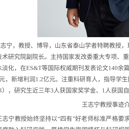
王志宁，教授、博导，山东省泰山学者特聘教授，
技术研究院副院长。主持国家发改委重大专项、重
水淡化，在
ES&T
等国际权威期刊发表论文
140
余
元，新增利润
1.2
亿元。注重科研育人，指导学生
体），研究生近三年
3
人获国家奖学金、
1
人获国
王志宁教授
事迹
王志宁教授始终坚持以
“
四有
”
好老师标准严格要