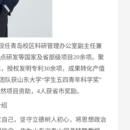
现任青岛校区科研管理办公室副主任兼
点研发等国家及省部级项目
20
余项。聚
篇，授权发明专利
30
余项，成果转化产值
团队获山东大学
“
学生五四青年科学奖
”
自然项目资助，
4
人获省市奖励。
介绍
求自己，坚守立德树人初心，将思想政治