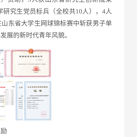
学研究生党员标兵（全校共
10
人），
4
人
在山东省大学生网球锦标赛中斩获男子单
面发展的新时代青年风貌。
奖励