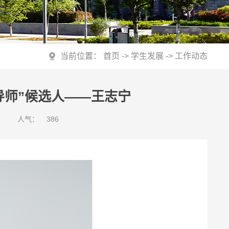
当前位置：
首页
->
学生发展
->
工作动态
导师”候选人——王志宁
人气：
386