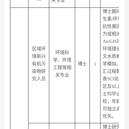
关专业
博士期间研
生素
/
环境激
抗性基因性
为或相关课
ArcGIS
环境
区域环
环境理论化
环境科
境新兴
文水质模型
学、环境
有机污
博士
1
学模拟、有
工程等相
染物研
汇过程数学
关专业
究人员
表
SCI
论文
2
区及以上）
士均毕业于
校；年龄
35
可独立进行
优先。
博士研究方