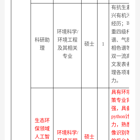
有抗生素
/
环
兴有机污染
经历；可独
环境科学
/
重四级杆）
科研助
环境工程
谱、气质联
硕士
1
理
及其相关
相色谱等仪
专业
双一流高校
文发表者优
理各项事务
力。
具有环境科
策专业背景
强，具备一
python
计算机
生态环
力，熟悉机
保领域
环境科学
/
像识别等人
人工智
硕士