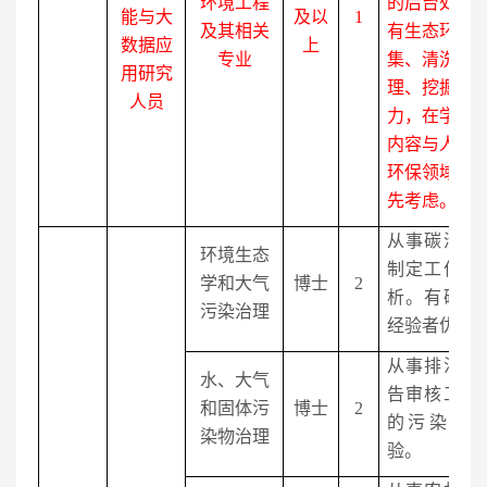
环境工程
的后台处理
能与大
及以
1
及其相关
有生态环境
数据应
上
专业
集、清洗、
用研究
理、挖掘等
人员
力，在学期
内容与人工
环保领域应
先考虑。
从事碳清单
环境生态
制定工作，
学和大气
博士
2
析。有碳清
污染治理
经验者优先
从事排污许
水、大气
告审核工作
和固体污
博士
2
的污染物
染物治理
验。