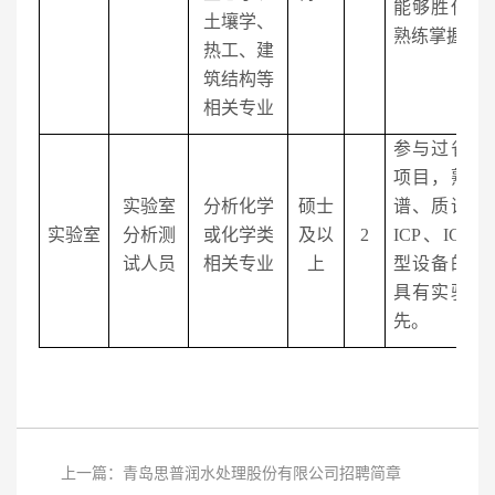
能够胜任野
土壤学、
熟练掌握
CA
热工、建
筑结构等
相关专业
参与过省级
项目，熟悉
实验室
分析化学
硕士
谱、质谱、
实验室
分析测
或化学类
及以
2
ICP
、
ICP-M
试人员
相关专业
上
型设备的使
具有实验室
先。
上一篇：青岛思普润水处理股份有限公司招聘简章