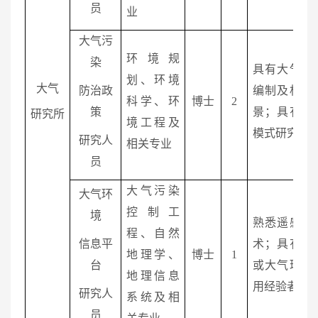
员
业
大气污
环境规
染
具有大气污
划、环境
大气
防治政
编制及相关
科学、环
博士
2
策
景；具有环
研究所
境工程及
模式研究经
研究人
相关专业
员
大气污染
大气环
控制工
境
熟悉遥感、
程、自然
信息平
术；具有平
地理学、
博士
1
台
或大气环境
地理信息
用经验者优
研究人
系统及相
员