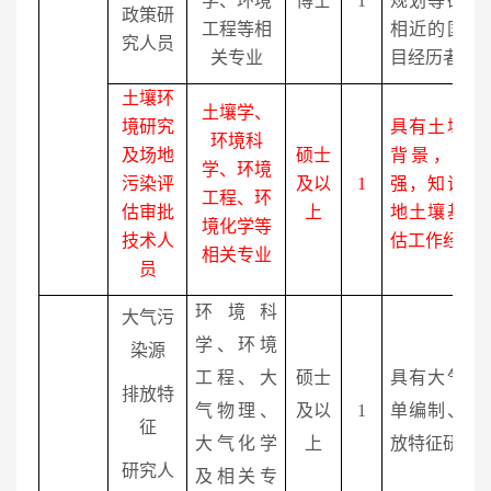
学、环境
博士
1
规划等研究
政策研
工程等相
相近的国家
究人员
关专业
目经历者优
土壤环
土壤学、
境研究
具有土壤学
环境科
及场地
硕士
背景，综
学、环境
污染评
及以
1
强，知识面
工程、环
估审批
上
地土壤基础
境化学等
技术人
估工作经验
相关专业
员
环境科
大气污
学、环境
染源
工程、大
硕士
具有大气污
排放特
气物理、
及以
1
单编制、大
征
大气化学
上
放特征研究
研究人
及相关专