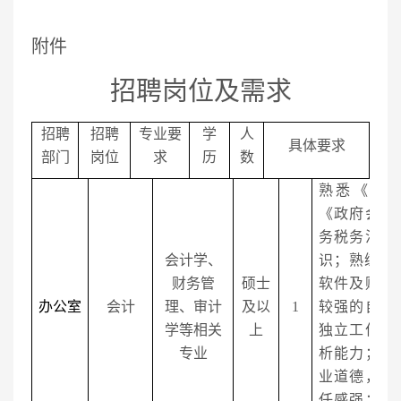
附件
招聘岗位及需求
招聘
招聘
专业要
学
人
具体要求
部门
岗位
求
历
数
熟悉《会
《政府会计
务税务法律
会计学、
识；熟练使
财务管
硕士
软件及财务
办公室
会计
理、审计
及以
1
较强的自我
学等相关
上
独立工作能
专业
析能力；具
业道德，工
任感强；有