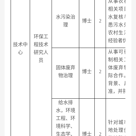
从事农村环
相关项目及
水污染治
水复核与评
博士
2
理
悉污水处理
农村生活污
环保工
经验者优先
技术中
程技术
从事可行性
心
研究人
制相关工作
员
固体废弃
体废弃物处
博士
2
物治理
际合作。要
背景、具备
准，并熟练
给水排
水，环境
工程、环
针对城市尾
境科学、
地处理创新
生态学、
博士
2