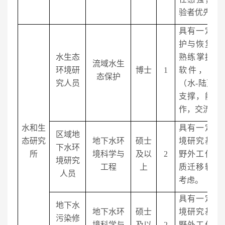
验者优先。
具有一定流
护与恢复的
水生态
熟练掌握
Ar
流域水生
环境研
博士
1
软件，为
态保护
究人员
（水
-
陆）管
支撑，能够
作，交流能
水和生
具有一定区
区域地
态研究
地下水环
硕士
境研究基础
下水环
所
境科学与
及以
2
野外工作，
境研究
工程
上
质迁移转化
人员
考虑。
具有一定场
地下水
地下水环
硕士
境研究基础
污染修
境科学与
及以
2
野外工作，