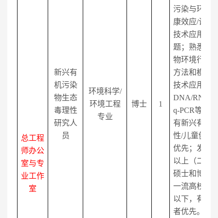
污染与环境
康效应
/
计算
技术应用或
题；熟悉新
物环境行为
新兴有
方法和模型
机污染
技术应用等
环境科学
/
物生态
DNA/RNA
提
环境工程
博士
1
毒理性
q-PCR
等实验
专业
研究人
有新兴有机
员
性
/
儿童健康
总工程
优先；发表
S
师办公
以上（二区
室与专
硕士和博士
业工作
一流高校，
室
以下，有海
者优先。