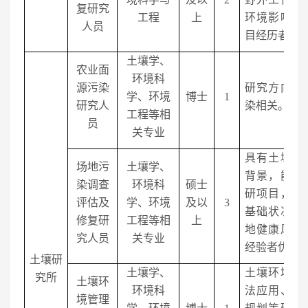
复研究
工程
上
环境影响风
人员
目经历者优
土壤学、
农业面
环境科
源污染
研究方向为
学、环境
博士
1
研究人
染相关。
工程等相
员
关专业
具有土壤学
场地污
土壤学、
背景，能够
染调查
环境科
硕士
研项目，具
评估及
学、环境
及以
3
基础状况调
修复研
工程等相
上
地健康风险
究人员
关专业
经验者优先
土壤研
土壤学、
土壤环境标
究所
土壤环
环境科
法应用、土
境管理