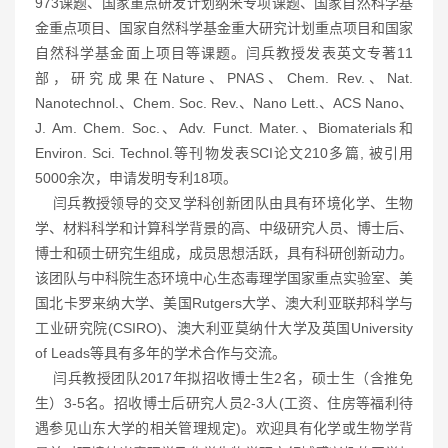
973课题、国家重点研发计划纳米专项课题、国家自然科学基
金重点项目、国家自然科学基金重大研究计划重点项目和国家
自然科学基金面上项目等课题。闫兵教授发表英文专著11
部，研究成果在Nature、PNAS、Chem. Rev.、Nat.
Nanotechnol.、Chem. Soc. Rev.、Nano Lett.、ACS Nano、
J. Am. Chem. Soc.、Adv. Funct. Mater.、Biomaterials和
Environ. Sci. Technol.等刊物发表SCI论文210多篇, 被引用
5000余次，申请发明专利18项。
闫兵教授领导的交叉学科创新团队由具有环境化学、生物
学、材料科学和计算科学背景的高、中级研究人员、博士后、
博士和硕士研究生组成，成员思想活跃，具有科研创新动力。
该团队与中科院生态环境中心生态毒理学国家重点实验室、美
国北卡罗来纳大学、美国Rutgers大学、澳大利亚联邦科学与
工业研究院(CSIRO)、澳大利亚莫纳什大学及英国University
of Leads等具有多年的学术合作与交流。
闫兵教授团队2017年拟招收博士生2名，硕士生（含推免
生）3-5名。招收博士后研究人员2-3人(工资、住房等福利待
遇参见山东大学的相关管理规定)。欢迎具有化学或生物学背