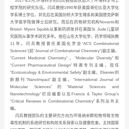
2017年2月,环境科学的闫兵教授团队加入了环境科学与工
程学院的研究队伍。闫兵教授1990年获美国哥伦比亚大学化
学系博士学位，并先后在英国剑桥大学生理系和美国德克萨斯
大学医学院做博士后研究。而后在药物研究机构Novartis和
Bristol- Myers Squibb从事新药研发并在美国St. Jude儿童研
究医院从事学术研究多年。他在山东大学化学、药学领域执教
11年。闫兵教授曾任美国化学会“ACS Combinatorial
Sciences”(前“Journal of Combinatorial Chemistry”)副主编，
“Current Medicinal Chemistry”，“Molecular Diversity”和
“Current Pharmaceutical Design”特邀专刊主编，现任
“Ecotoxicology & Environmental Safety”副主编，Elsevier的
新期刊“NanoImpact”副主编，“International Journal of
Molecular Sciences”的“Material Sciences and
Nanotechnology”栏目编委以及Francis & Taylor Group’s
“Critical Reviews in Combinatorial Chemistry”系列丛书主
编。
闫兵教授团队的主要研究方向为环境纳米颗粒物导致生物
毒性机制的系统研究和构效关系探索以及健康危害。主持国家