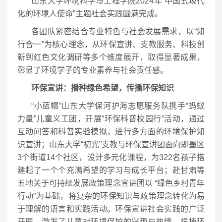
山东大学环境科学与工程学院2024年“中国式现代
化的环境人使命”主题社会实践圆满完成。
各团队紧密结合专业特色与社会发展需求，以“知
行合一”为核心理念，从环保宣讲、支教服务、科技创
新到红色文化调研等多个维度展开，取得显著成果，
彰显了环境学子的专业素养与社会责任感。
环保宣讲：播种绿色希望，传播环保知识
“小蓝帽”山东大学保河护海志愿服务队携手“蚂蚁
力量”儿童义工团，开展“环保科普校园行”活动，通过
互动问答和科普实验模拟，进行多方面的环境保护知
识宣讲；山东大学“初光”支教与环保宣讲团面向即墨区
3个街道14个社区，设计多元化课程，为322名孩子搭
建起了一个个充满希望的学习与成长平台；赴甘肃等
五地关于可持续发展政策理念宣讲团以 “绿色乡村青年
行动”为基础，将复杂的环保知识与政策理念转化为易
于理解的语言和实践活动。环保宣讲社会实践的广泛
开展，激发了儿童对环境保护的兴趣与热情，根植环