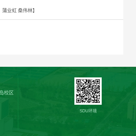
：蒲业虹 桑伟林
】
岛校区
SDU环境