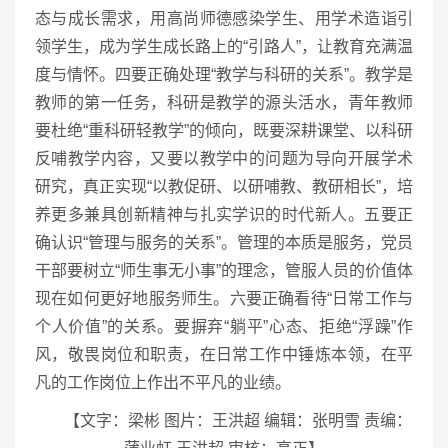
态与成长需求，用高尚师德感染学生、用学术造诣引
领学生，成为学生成长路上的“引路人”，让教育充满温
度与情怀。四要正确处理“教学与科研的关系”。教学是
教师的第一任务，科研是教学的源头活水，青年教师
要杜绝“重科研轻教学”的倾向，既要深耕课堂、以科研
反哺教学内容，又要以教学中的问题为导向开展学术
研究，真正实现“以教促研、以研哺教、教研相长”，培
养更多兼具创新精神与扎实学识的时代新人。五要正
确认识“管理与服务的关系”。管理的本质是服务，党员
干部要树立“师生事无小事”的理念，管服人员的价值体
现在如何更好地服务师生。六要正确看待“日常工作与
个人价值”的关系。要摒弃“躺平”心态、拒绝“浮躁”作
风，敬畏岗位和职责，在日常工作中锤炼本领，在平
凡的工作岗位上作出不平凡的业绩。
【文字：梁彬 图片：王洪超 编辑：张明雪 责编：