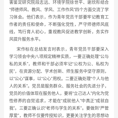
害鉴定研究院段志远、环境学院徐世平、谢欣彤结合
“师德师风、教风、学风、工作作风”四个方面交流了学
习体会。他们表示，作为青年党员干部要牢记教育工
作者的责任和使命，不断强化党性，严守师德师风底
线，笃行育人初心，重视教风促进教学创新，务实作
风提升服务水平。
宋作标在总结发言时表示，青年党员干部要深入
学习领会中央八项规定精神实质，一要正确处理“公与
私的关系”，教师和干部必须牢记“公权为公、私权为
民”，在资源分配、学术创新、师生服务中坚守原则，
以“公心”谋事，以“公心”用权。二要正确处理“个人与他
人的关系”。党员是服务群众、服务社会的先进分子，
党员的价值体现在服务他人，要将“立己达人”内化为党
性修养的自觉追求，才能在“成就他人”中真正“成就自
我”。三要正确认识“老师与学生的关系”。要做到“严管
厚爱”，教师不仅要传授知识，更要关注学生的思想动