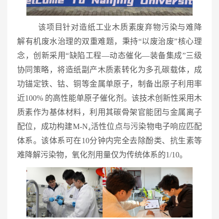
该项目针对造纸工业木质素废弃物污染与难降
解有机废水治理的双重难题，秉持“以废治废”核心理
念，创新采用“缺陷工程—动态催化—装备集成”三级
协同策略，将造纸副产木质素转化为多孔碳载体，成
功锚定铁、钴、铜等金属单原子，制备出原子利用率
近100% 的高性能单原子催化剂。该技术创新性采用木
质素作为基体材料，利用其碳骨架官能团与金属离子
配位，成功构建M-N₄活性位点与污染物电子响应匹配
体系。该体系可在10分钟内完全去除酚类、抗生素等
难降解污染物，氧化剂用量仅为传统体系的1/10。