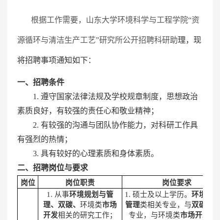
根据工作需要，山东大学环境科学与工程学院“资
源循环与清洁生产工艺”研究所公开招聘科研助
理，现
将招聘事项通知如下：
一、招聘条件
1
.
遵守国家法律法规及学校规章制度，思想政治
素质良好，有较强的责任心和敬业精神；
2
.
有较强的沟通与团队协作能力，对科研工作具
有强烈的热情；
3.
具有较好的心理素质和身体素质。
二、招聘岗位与要求
岗位
岗位职责
岗位要求
1. 从事
环境规划与管
1. 硕士及以上学历。
环境规
理、双碳、
环境类
市场
管理
类相关专业，与
双碳
相
开发
相关的研究工作；
专业，与环境类
市场开发
相