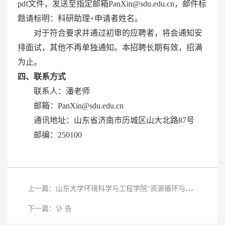
pdf文件，发送至指定邮箱PanXin
@
sdu
.edu.cn
，邮件标
题请标明：科研助理+申请者姓名。
对于符合要求并通过初审的应聘者，将会通知安
排面试，其他不再单独通知。本招聘长期有效，招满
为止。
四、联系方式
联系人：潘老师
邮箱：PanXin
@sdu.edu.cn
通讯地址：山东省济南市历城区山大北路87
号
邮编：250100
上一篇：山东大学环境科学与工程学院“资源循环与清洁生产工艺”研究所招聘科研助理公告
下一篇：讣 告