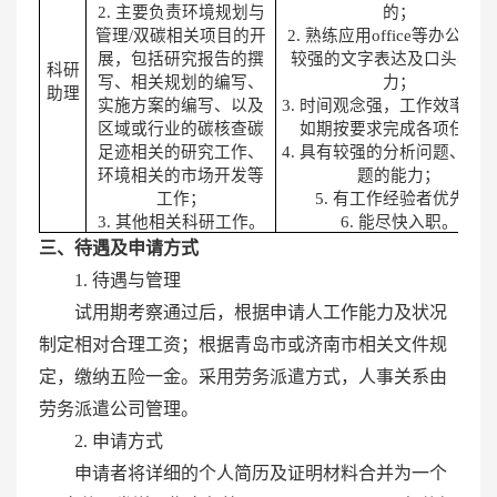
2
. 主要负责环境规划与
的；
管理/双碳相关项目的开
2
.
熟练应用office等办公软
展，包括研究报告的撰
较强的文字表达及口头表达
科研
写、相关规划的编写、
力；
助理
实施方案的编写、以及
3
.
时间观念强，工作效率高
区域或行业的碳核查碳
如期按要求完成各项任务
足迹相关的研究工作、
4
.
具有较强的分析问题、解
环境相关的市场开发等
题的能力；
工作；
5.
有工作经验者优先；
3.
其他相关科研工作。
6.
能尽快入职。
三、待遇及申请方式
1. 待遇与管理
试用期考察通过后，根据申请人工作能力及状况
制定相对合理工资；根据青岛市或济南市相关文件规
定，缴纳五险一金。采用劳务派遣方式，人事关系由
劳务派遣公司管理。
2. 申请方式
申请者将详细的个人简历及证明材料合并为一个