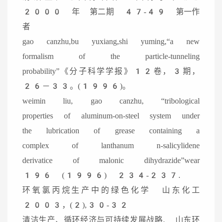
2000 年 第二期 47-49 第一作
者
gao canzhu,bu yuxiang,shi yuming,“a new
formalism of the particle-tunneling
probability”《分子科学学报》12卷，3期，
26－33。(1996)。
weimin liu, gao canzhu, “tribological
properties of aluminum-on-steel system under
the lubrication of grease containing a
complex of lanthanum n-salicylidene
derivatice of malonic dihydrazide”wear
196 (1996) 234-237.
环氧氯丙烷生产中的绿色化学 山东化工
2003，(2),30-32
清洁生产、循环经济与可持续发展战略, 山东环