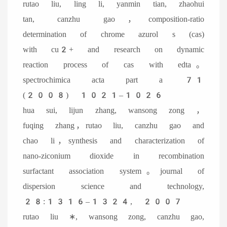
rutao liu, ling li, yanmin tian, zhaohui
tan, canzhu gao，composition-ratio
determination of chrome azurol s (cas)
with cu2+ and research on dynamic
reaction process of cas with edta。
spectrochimica acta part a 71
(2008) 1021–1026
hua sui, lijun zhang, wansong zong ，
fuqing zhang，rutao liu, canzhu gao and
chao li，synthesis and characterization of
nano-ziconium dioxide in recombination
surfactant association system。journal of
dispersion science and technology,
28:1316–1324, 2007
rutao liu ∗, wansong zong, canzhu gao,