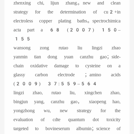
zhenxing chi, lijun zhang。new and clean
strategy for the determination of cu2+in
electroless copper plating baths。spectrochimica
acta part a 68 (2007) 150–
155
wansong zong rutao liu lingzi zhao
yanmin tian dong yuan canzhu gao；side-
chain oxidative damage to cysteine on a
glassy carbon electrode ；amino acids
(2009) 37:559–564
lingzi zhao, rutao liu, xingchen zhao,
bingjun yang, canzhu gao， xiaopeng hao,
yongzhong wu, new strategy for the
evaluation of cdte quantum dot toxicity
targeted to bovineserum albumin；science of