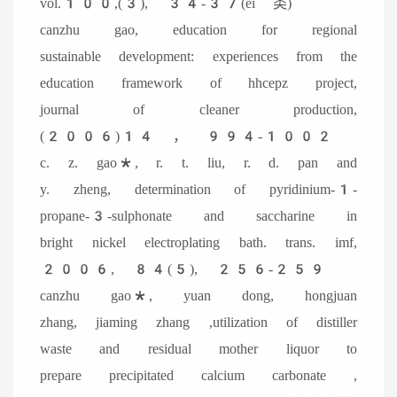
vol.100,(3), 34-37(ei 类)
canzhu gao, education for regional
sustainable development: experiences from the
education framework of hhcepz project,
journal of cleaner production,
(2006)14 ， 994-1002
c. z. gao*, r. t. liu, r. d. pan and
y. zheng, determination of pyridinium-1-
propane-3-sulphonate and saccharine in
bright nickel electroplating bath. trans. imf,
2006, 84(5), 256-259
canzhu gao*, yuan dong, hongjuan
zhang, jiaming zhang ,utilization of distiller
waste and residual mother liquor to
prepare precipitated calcium carbonate ,