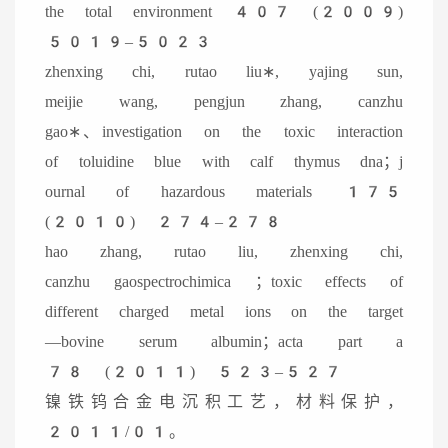
the total environment 407 (2009)
5019–5023
zhenxing chi, rutao liu∗, yajing sun,
meijie wang, pengjun zhang, canzhu
gao∗、investigation on the toxic interaction
of toluidine blue with calf thymus dna；j
ournal of hazardous materials 175
(2010) 274–278
hao zhang, rutao liu, zhenxing chi,
canzhu gaospectrochimica ；toxic effects of
different charged metal ions on the target
—bovine serum albumin；acta part a
78 (2011) 523–527
镍铁钨合金电沉积工艺，材料保护，
2011/01。