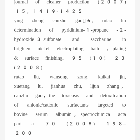
journal of cleaner production, (2007)
15，1419-1425
ying zheng canzhu gao[]*, rutao liu
determination of pyridinium-1-propane -2-
hydroxide-3-sulfonate and saccharine in
brighten nickel electroplating bath ，plating
& surface finishing, 95 (10), 23
(2008)
rutao liu, wansong zong, kaikai jin,
xuetang lu, jianhua zhu, lijun zhang，
canzhu gao，the toxicosis and detoxifcation
of anionic/cationic surfactants targeted to
bovine serum albumin，spectrochimica acta
part a 70 (2008) 198–
200