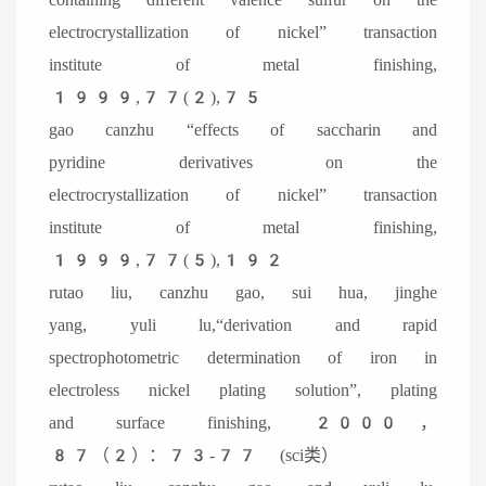
electrocrystallization of nickel” transaction
institute of metal finishing,
1999,77(2),75
gao canzhu “effects of saccharin and
pyridine derivatives on the
electrocrystallization of nickel” transaction
institute of metal finishing,
1999,77(5),192
rutao liu, canzhu gao, sui hua, jinghe
yang, yuli lu,“derivation and rapid
spectrophotometric determination of iron in
electroless nickel plating solution”, plating
and surface finishing, 2000，
87（2）：73-77 (sci类）