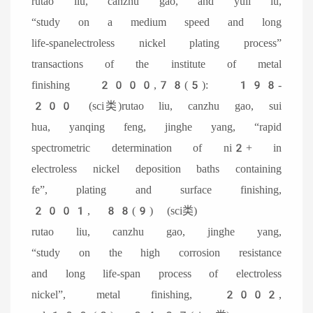
rutao liu, canzhu gao, and yuli lu,
“study on a medium speed and long
life-spanelectroless nickel plating process”
transactions of the institute of metal
finishing 2000,78(5): 198-
200 (sci类)rutao liu, canzhu gao, sui
hua, yanqing feng, jinghe yang, “rapid
spectrometric determination of ni2+ in
electroless nickel deposition baths containing
fe”, plating and surface finishing,
2001, 88(9) (sci类)
rutao liu, canzhu gao, jinghe yang,
“study on the high corrosion resistance
and long life-span process of electroless
nickel”, metal finishing, 2002,