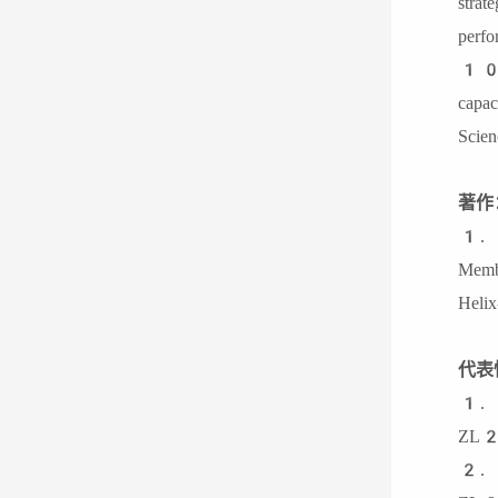
str
per
10.
capa
Sc
著作
1.《
Memb
Heli
代表
1
ZL
2