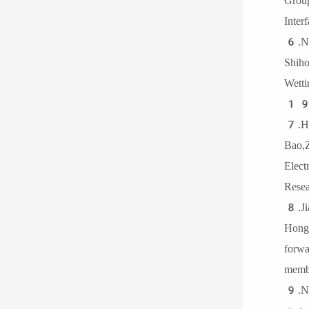
Gro
In
6.N
Shi
Wet
19
7.H
Bao
Elec
Re
8.J
Hong
forw
mem
9.N