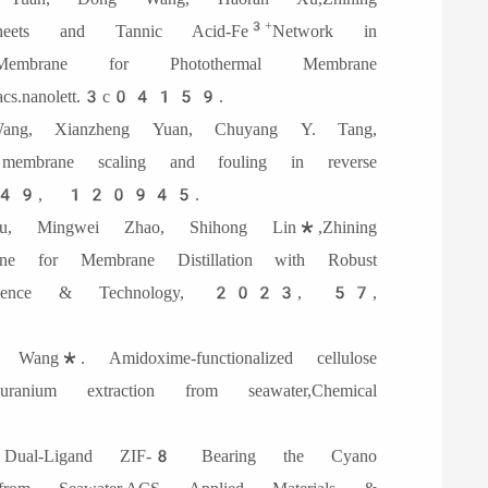
3+
eets and Tannic Acid-Fe
Network in
 Membrane for Photothermal Membrane
cs.nanolett.3c04159.
ng, Xianzheng Yuan, Chuyang Y. Tang,
embrane scaling and fouling in reverse
2024, 249, 120945.
, Mingwei Zhao, Shihong Lin*,Zhining
e for Membrane Distillation with Robust
ntal Science & Technology, 2023, 57,
g*. Amidoxime-functionalized cellulose
ranium extraction from seawater,Chemical
al-Ligand ZIF-8 Bearing the Cyano