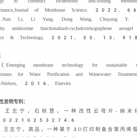
ategy to construct zwitterionic anti-fouling memb
formance,Journal of Membrane Science, 20
Nan Li, Li Yang, Dong Wang, Chuyang Y. Tang
city amidoxime functionalized-cyclodextrin/graphene aeroge
ience & Technology, 2021, 55, 13, 9
：
Emerging membrane technology for sustainable w
ranes for Water Purification and Wastewater Treatme
x-Nielsen, 2016, Elsevier.
性发明专利：
. 王志宁，石秋慧，一种改性云母片-纳
202210253274.6
. 王志宁，高品，一种基于3D打印制备含聚丙烯