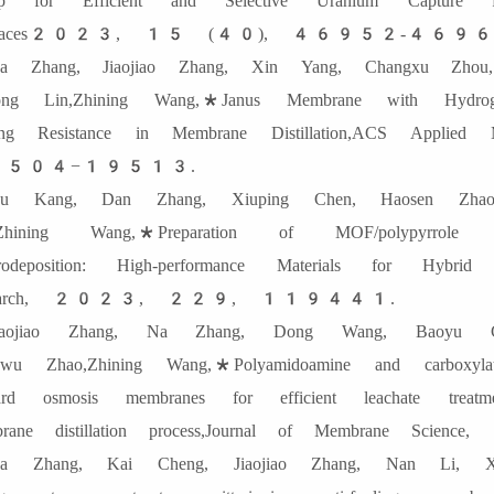
up for Efficient and Selective Uranium Capture 
terfaces2023, 15 (40), 46952-4696
a Zhang, Jiaojiao Zhang, Xin Yang, Changxu Zhou
hong Lin,Zhining Wang,*Janus Membrane with Hydrog
ting Resistance in Membrane Distillation,ACS App
504−19513.
u Kang, Dan Zhang, Xiuping Chen, Haosen Zhao
,Zhining Wang,*Preparation of MOF/polypyrrol
trodeposition: High-performance Materials for Hybrid C
search, 2023, 229, 119441.
iaojiao Zhang, Na Zhang, Dong Wang, Baoyu 
wu Zhao,Zhining Wang,*Polyamidoamine and carboxylated
ard osmosis membranes for efficient leachate treat
brane distillation process,Journal of Membr
a Zhang, Kai Cheng, Jiaojiao Zhang, Nan Li, Xin