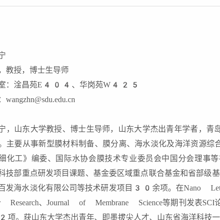
宁
，教授，博士生导师
室：淦昌苑E404、华岗苑W425
angzhn@sdu.edu.cn
宁，山东大学教授、博士生导师，山东大学杰出青年学者，青
。主要从事新型膜材料制备、膜分离、海水淡化及海洋资源综合利用等
细化工》编委、国际水协会膜技术专业委员会中国分会理事等
科技部重点研发项目课题、基金委区域重点联合基金和省部级
发海水淡化有限公司等技术研发项目30余项。在Nano Letters、Envi
er Research、Journal of Membrane Scienc
2项。获山东大学杰出青年、即墨拔尖人才、山东省海洋科技一