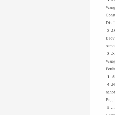
Wan
Con
Dis
2.Q
Bao
osm
3.X
Wang
Fou
15
4.N
nano
En
5.J