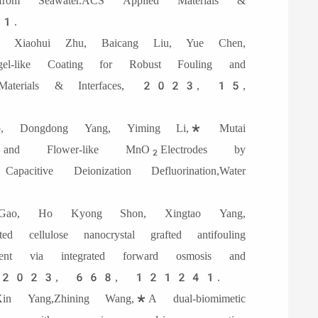
from Seawater.ACS Applied Materials &
1.
, Xiaohui Zhu, Baicang Liu, Yue Chen,
el-like Coating for Robust Fouling and
lied Materials & Interfaces, 2023, 15,
, Dongdong Yang, Yiming Li,* Mutai
e and Flower-like MnO
Electrodes by
2
apacitive Deionization Defluorination,Water
Gao, Ho Kyong Shon, Xingtao Yang,
 cellulose nanocrystal grafted antifouling
ment via integrated forward osmosis and
ane Science, 2023, 668, 121241.
 Yang,Zhining Wang,*A dual-biomimetic