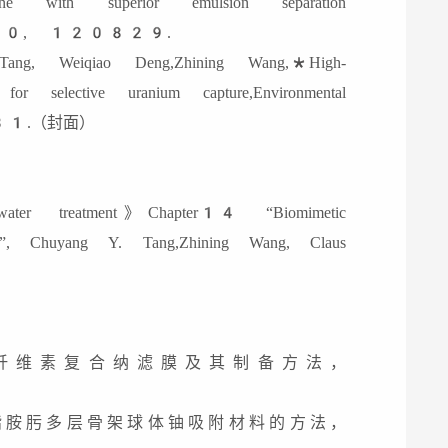
rane with superior emulsion separation
22, 660, 120829.
, Weiqiao Deng,Zhining Wang,*High-
l for selective uranium capture,Environmental
181.（封面）
ater treatment》Chapter14 “Biomimetic
nt”, Chuyang Y. Tang,Zhining Wang, Claus
米纤维素复合纳滤膜及其制备方法，
偕胺肟多层骨架球体铀吸附材料的方法，