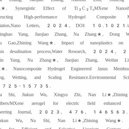
g*. Synergistic Effect of Ti
C
T
MXene Nanosh
3
2
x
structing High-performance Hydrogel Composite
tillation,Nano Letters, 2024, DOI: 10.1021/a
inghao Yang, Jiaojiao Zhang, Na Zhang*, Dong Wa
yu Gao,Zhining Wang*. Impact of nanoplastics on m
osis desalination process,Water Research, 
in Yang, Na Zhang*, Jiaojiao Zhang, Weifan Liu
*. Nanocomposite Hydrogel Engineered Janus Membran
ling, Wetting, and Scaling Resistance.Environme
725−15735.
a Shi, Jiakun Wu, Xingyu Zhi, Nan Li*,Zhining Wan
fibers/MXene aerogel for electric field enhanced u
gineering Journal, 2023, 476, 146563.
iakun Wu, Na Shi, Nan Li*,Zhining Wang*. Du