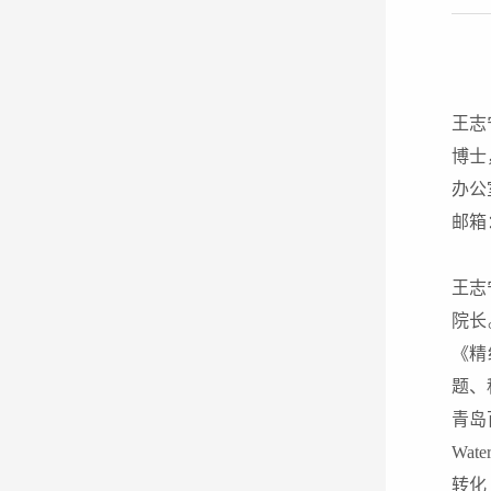
王志
博士
办公
邮箱：w
王志
院长
《精
题、
青岛百
Wat
转化