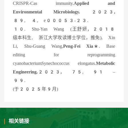
CRISPR-Cas immunity.
Applied and
Environmental Microbiology. 2023,
89, 4, e00053-23.
10. Shu-Yan Wang (王舒妍，2018
级本科生, 浙江大学攻读博士学位，推免), Xin
Li, Shu-Guang Wang,
Peng-Fei Xia*
. Base
editing for reprogramming
cyanobacteriumSynechococcus elongatus.
Metabolic
Engineering.2023,
75, 91 –
99.
(于2025年9月)
相关链接