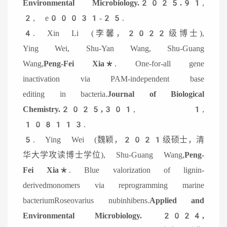
Environmental Microbiology.2025.
91,
2, e00031-25.
4. Xin Li (李馨，2022级博士),
Ying Wei, Shu-Yan Wang, Shu-Guang
Wang,
Peng-Fei Xia*
. One-for-all gene
inactivation via PAM-independent base
editing in bacteria.
Journal of Biological
Chemistry.
2025,
301, 1,
108113.
5. Ying Wei (魏颖，2021级硕士，清
华大学攻读博士学位), Shu-Guang Wang,
Peng-
Fei Xia*
. Blue valorization of lignin-
derivedmonomers via reprogramming marine
bacteriumRoseovarius nubinhibens.
Applied and
Environmental Microbiology. 2024,