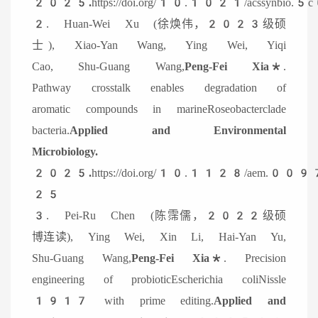
2025.
https://doi.org/10.1021/acssynb
2. Huan-Wei Xu (徐焕伟，2023级硕
士), Xiao-Yan Wang, Ying Wei, Yiqi
Cao, Shu-Guang Wang,
Peng-Fei Xia*
.
Pathway crosstalk enables degradation of
aromatic compounds in marineRoseobacterclade
bacteria.
Applied and Environmental
Microbiology.
2025.
https://doi.org/10.1128/aem.00
25
3. Pei-Ru Chen (陈霈儒，2022级硕
博连读), Ying Wei, Xin Li, Hai-Yan Yu,
Shu-Guang Wang,
Peng-Fei Xia*
. Precision
engineering of probioticEscherichia coliNissle
1917 with prime editing.
Applied and