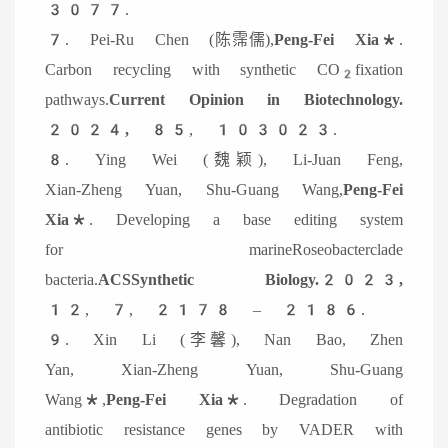
3077.
7. Pei-Ru Chen (陈霈儒),
Peng-Fei Xia*
.
Carbon recycling with synthetic CO
fixation
2
pathways.
Current Opinion in Biotechnology.
2024,
85, 103023.
8. Ying Wei (魏颖), Li-Juan Feng,
Xian-Zheng Yuan, Shu-Guang Wang,
Peng-Fei
Xia*
. Developing a base editing system
for marineRoseobacterclade
bacteria.
ACSSynthetic Biology.2023,
12, 7, 2178 – 2186.
9. Xin Li (李馨), Nan Bao, Zhen
Yan, Xian-Zheng Yuan, Shu-Guang
Wang*,
Peng-Fei Xia*
. Degradation of
antibiotic resistance genes by VADER with