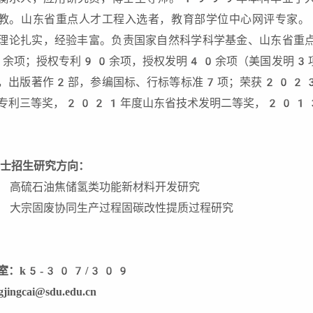
教。山东省重点人才工程入选者，教育部学位中心网评专家。
理论扎实，经验丰富。负责国家自然科学科学基金、山东省重
余项；授权专利90余项，授权发明40余项（美国发明3项）；
，出版著作2部，参编国标、行标等标准7项；荣获202
专利三等奖，2021年度山东省技术发明二等奖，2013
硕士招生研究方向：
) 高硫石油焦储氢类功能新材料开发研究
) 大宗固废协同生产过程固碳改性提质过程研究
室：
k5-3
07/309
gjingcai@sdu.edu.cn