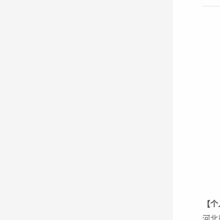
【个
河北