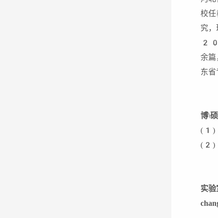
校任
究，
20
余篇
东省
博\
(1
(2
实验
chan