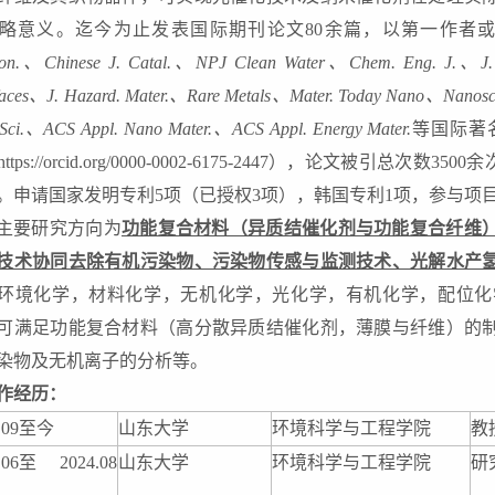
略意义。迄今为止发表国际期刊论文80余篇，以第一作者
ron.、Chinese J. Catal.、NPJ Clean Water、Chem. Eng. J.、J. 
rfaces、J. Hazard. Mater.、Rare Metals、Mater. Today Nano、Nanosc
. Sci.、ACS Appl. Nano Mater.、ACS Appl. Energy Mater.
等国际著
https://orcid.org/0000-0002-6175-2447
），论文被引总次数3500余次，
。申请国家发明专利5项（已授权3项），韩国专利1项，参与项
主要研究方向为
功能复合材料（异质结催化剂与功能复合纤维
技术协同去除有机污染物、污染物传感与监测技术、光解水产
环境化学，材料化学，无机化学，光化学，有机化学，配位化
可满足功能复合材料（高分散异质结催化剂，薄膜与纤维）的
染物及无机离子的分析等
。
工作经历：
.09
至今
山东大学
环境科学与工程学院
教
.06至
2024.08
山东大学
环境科学与工程学院
研