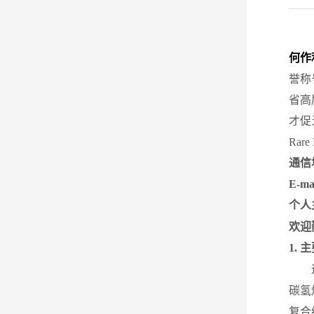
何作
誉称
省高
才促
Ra
通信
E-ma
个人
欢迎
1
. 
碳氢
复合