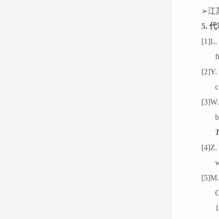
➢
江
5
.
代
[1]
L.
f
[2]
Y.
c
[3]
W.
b
T
[4]
Z.
w
[5]
M.
1