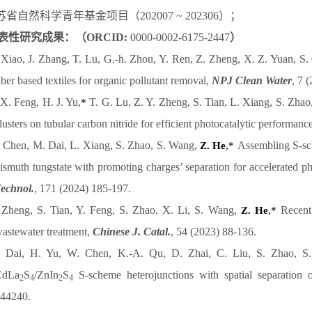
苏省自然科学青年基金项目（202007 ~ 202306）；
表性
研究成果：
（
ORCID
:
0000-0002-6175-2447
）
 Xiao, J. Zhang, T. Lu, G.-h. Zhou, Y. Ren, Z. Zheng, X. Z. Yuan, S
iber based textiles for organic pollutant removal
,
NPJ Clean Water
, 7 
 X. Feng, H. J. Yu,
T. G. Lu, Z. Y. Zheng, S. Tian, L. Xiang, S. Zha
*
lusters on tubular carbon nitride for efficient photocatalytic performanc
 Chen, M. Dai, L. Xiang, S. Zhao, S. Wang,
Assembling S-sch
Z. He
,*
ismuth tungstate with promoting charges’ separation for accelerated ph
echnol.
, 171 (2024) 185-197.
 Zheng, S. Tian, Y. Feng, S. Zhao, X. Li, S. Wang,
Recent
Z. He
,*
astewater treatment
,
Chinese J. Catal.
, 54 (2023) 88-136.
 Dai, H. Yu, W. Chen, K.-A. Qu, D. Zhai, C. Liu, S. Zhao, 
CdLa
S
/ZnIn
S
S-scheme heterojunctions with spatial separation o
2
4
2
4
44240.