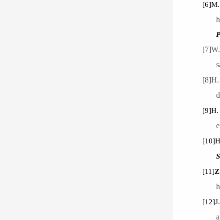
[6]
M.
h
P
[7]
W.
s
[8]
H.
d
[9]
H.
e
[10]
H
S
[11]
Z
h
[12]
J
a