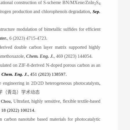
ational construction of S-scheme BN/MXene/ZnIn
S
2
4
hydrogen production and chlorophenols degradation
,
Sep
.
structure modulation of bimetallic sulfides for efficient
ter.
, 6 (2023) 4715-4723.
rived double carbon layer matrix supported highly
famethoxazole
,
Chem. Eng. J.
, 469 (2023) 144054.
psulated on ZIF-8-derived N-doped porous carbon as an
,
Chem. Eng. J.
, 451 (2023) 138597.
ce engineering in 2D/2D heterogeneous photocatalysts
,
学（青岛）学术动态
Ultrafast, highly sensitive, flexible textile-based
. Chou,
, 18 (2022) 100214.
n carbon nanotube based materials for photocatalytic