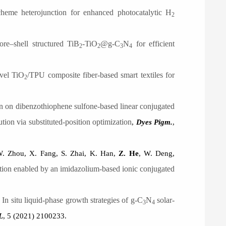
cheme
h
eterojunction for enhanced photocatalytic H
2
core–shell structured TiB
-TiO
@g-C
N
for efficient
2
2
3
4
vel TiO
/TPU composite fiber-based smart textiles for
2
on on dibenzothiophene sulfone-based linear conjugated
ution via substituted-position optimization
,
Dyes Pigm.
,
W. Zhou, X. Fang, S. Zhai, K. Han,
Z. He
, W. Deng,
ion enabled by an imidazolium-based ionic conjugated
In situ liquid-phase growth strategies of g-C
N
solar-
3
4
L
, 5 (2021) 2100233.