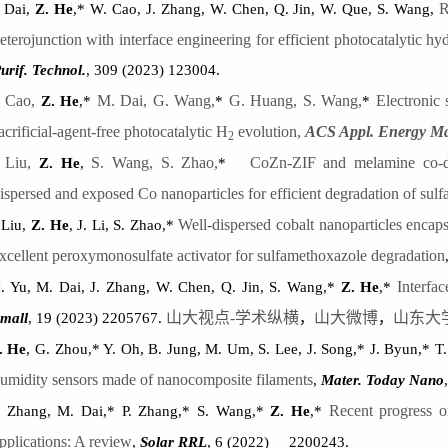
R
 Dai,
Z. He
,* W. Cao, J. Zhang, W. Chen, Q. Jin, W. Que, S. Wang,
eterojunction with interface engineering for efficient photocatalytic 
urif. Technol.
, 309 (2023) 123004.
 Cao,
M. Dai, G. Wang,
G. Huang, S. Wang,
Electronic 
Z. He
,*
*
*
acrificial-agent-free photocatalytic H
evolution
,
ACS Appl. Energy Ma
2
 Liu,
S. Wang, S. Zhao,
CoZn-ZIF and melamine co-de
Z. He
,
*
ispersed and exposed Co nanoparticles for efficient degradation of sul
Well-dispersed cobalt nanoparticles enca
 Liu,
Z. He
, J. Li, S. Zhao,*
xcellent peroxymonosulfate activator for sulfamethoxazole degradation
Interfa
. Yu, M. Dai, J. Zhang, W. Chen, Q. Jin, S. Wang,*
Z. He
,*
山大视点-学术纵横
山大微博
山东大
mall
, 19 (2023) 2205767.
，
，
. He
, G. Zhou,* Y. Oh, B. Jung, M. Um, S. Lee, J. Song,* J. Byun,* T
umidity sensors made of nanocomposite filaments
,
Mater. Today Nano
Recent progress o
. Zhang, M. Dai,* P. Zhang,* S. Wang,*
Z. He
,*
pplications: A review
,
Solar RRL
, 6 (2022)
2200243.