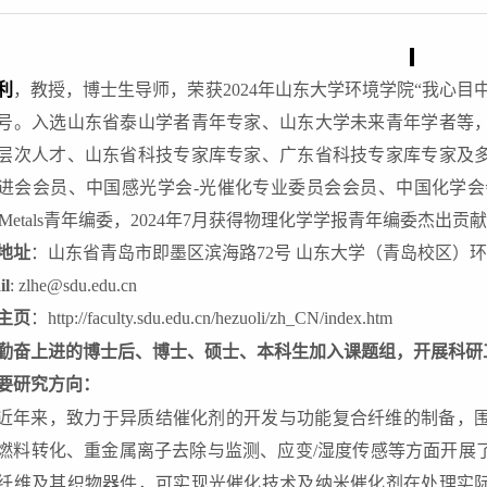
利
，
教授
，博士生导师
，荣获2
024
年山东大学环境学院“我心目中
号。入选山东省泰山学者青年专家、山东大学未来青年学者等
层次人才、山东省科技专家库专家、广东省科技专家库专家及
进会会员、中国感光学会-光催化专业委员会会员、中国化学会会员，还担任Co
re Metals青年编委，2024年7月获得物理化学学报青年编委杰出贡
地址
：山东省青岛市即墨区滨海路72号 山东大学（青岛校区）
il
: zlhe@sdu.edu.cn
主页
：
http://faculty.sdu.edu.cn/hezuoli/zh_CN/index.htm
勤奋上进的博士后、博士、硕士、本科生加入课题组，开展科研
主要研究方向：
近年来，
致力于异质结催化剂的开发与功能复合纤维的制备，
燃料转化、重金属离子去除与监测、应变/湿度传感等方面开展
纤维及其织物器件，可实现光催化技术及纳米催化剂在处理实