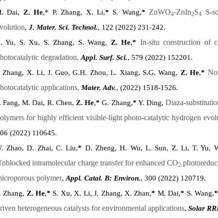
ZnWO
-ZnIn
S
S-s
. Dai,
Z. He
,* P. Zhang, X. Li,
*
S. Wang,
*
4
2
4
volution
,
J. Mater. Sci. Technol.
, 122 (2022) 231-242.
In-situ construction of 
. Yu, S. Xu, S. Zhang, S. Wang,
Z. He
,
*
hotocatalytic degradation,
Appl. Surf. Sci.
, 579 (2022) 152201.
No
. Zhang, X. Li, J. Guo, G.H. Zhou, L. Xiang, S.G. Wang,
Z. He
,
*
hotocatalytic applications,
Mater. Adv.
, (2022) 1518-1526.
Diaza-substituti
. Fang, M. Dai, R. Chen,
Z. He
,
*
G. Zhang,
*
Y. Ding,
olymers for highly efficient visible-light photo-catalytic hydrogen evol
06 (2022) 110645.
. Zhao, D. Zhai, C. Liu,
*
D. Zheng, H. Wu, L. Sun, Z. Li, T. Yu, 
nblocked intramolecular charge transfer for enhanced CO
photoreduct
2
icroporous polymer
,
Appl. Catal. B: Environ.
, 300 (2022) 120719.
. Zhang,
Z. He
,
*
S. Xu, X. Li, J. Zhang, X. Zhan,
*
M. Dai,
*
S. Wang,
*
riven heterogeneous catalysts for environmental applications
,
Solar RR