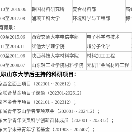
.10
至
2019.06
韩国材料研究所
复合材料部
高
.08
至
2017.08
浦项工科大学
环境科学与工程部
博
教育背景：
.09
至
2015.06
西安交通大学电信学部
电子科学与技术
.11
至
2014.11
犹他大学理学院
超分子化学
.09
至
2011.06
陕西科技大学材料学院
材料加工工程
.09
至
2008.07
山东轻工业学院
材料学院
无机非金属材料工程
入职山东大学后主持的
科研项目：
家基金
面上
项目
（
202301 ~ 202612
）；
家联合基金项目子课题（2
02301-202612
）
基金青年项目（202101 ~ 202312）；
东省青年泰山学者专项基金（202001 ~ 202412）；
东大学青年交叉科学创新群体成员（202001 ~ 202312）；
东大学未来青年学者基金（201908 ~ 202407）；