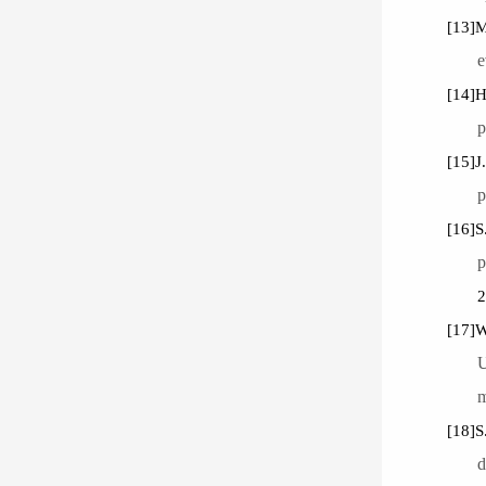
[13]
M
e
[14]
H
p
[15]
J
p
[16]
S
p
2
[17]
W
U
m
[18]
S
d