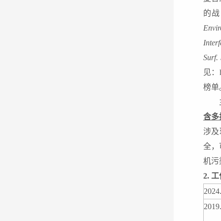
的战
Envi
Inte
Surf
见：
榜单
含多
涉及
全
，
机污
2
. 
2
024
2019