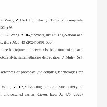
. G. Wang,
High-strength TiO
/TPU composite
Z. He
,*
2
(2024) 98.
o, S. G. Wang,
Synergistic Cu single-atoms and
Z. He
,*
es
,
Rare Met.
, 43 (2024) 5891-5904.
eme heterojunction between basic bismuth nitrate and
otocatalytic sulfamethazine degradation
,
J
.
Mater. Sci.
 advances of photocatalytic coupling technologies for
S. Wang,
Boosting photocatalytic activity of
Z. He
,*
f photoexcited carries
,
Chem. Eng. J.
, 470 (2023)