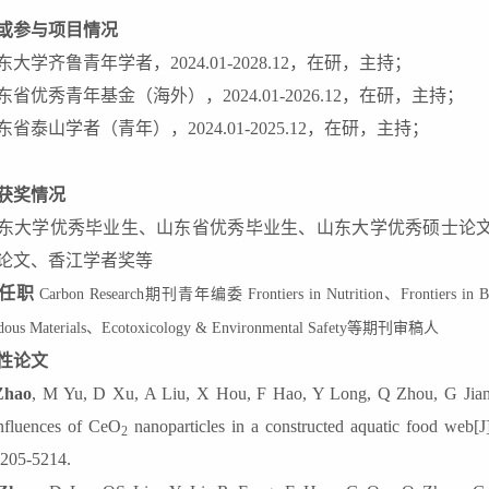
或参与项目情况
东大学齐鲁青年学者，
2024.01-202
8
.12
，在研，主持；
东省优秀青年基金（海外），
2024.01-2026.12
，
在研
，主持；
东省泰山学者（青年），
2024.01-2025.12，在研
，主持
；
获奖情况
东大学优秀毕业生
、
山东省优秀毕业生
、
山东大学优秀硕士论
论文
、
香江学者奖
等
任职
Carbon Research期刊青年编委 Frontiers in Nutrition、Frontiers
dous Materials、Ecotoxicology & Environmental Safety等期刊审稿人
性论文
Zhao
, M Yu, D Xu, A Liu, X Hou, F Hao, Y Long, Q Zhou, G Jia
nfluences of CeO
n
anoparticles in a
c
onstructed
a
quatic
f
ood
w
eb[J
2
205-5214.