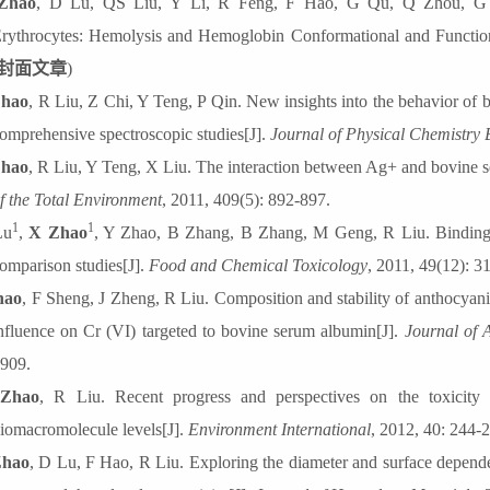
Zhao
, D Lu, QS Liu, Y Li, R Feng, F Hao,
G Qu, Q Zhou, G Ji
rythrocytes: Hemolysis and Hemoglobin Conformational and Functio
封面文章
)
Zhao
, R Liu, Z Chi, Y Teng, P Qin. New insights into the behavior of
omprehensive spectroscopic studies[J].
Journal of Physical Chemistry 
hao
, R Liu, Y Teng, X Liu
. The interaction between Ag+ and bovine s
f the Total Environment
, 2011, 409(5): 892-897.
1
1
Lu
,
X Zhao
, Y Zhao, B Zhang,
B Zhang, M Geng, R Liu
. Bindin
omparison studies[J].
Food and Chemical Toxicology
, 2011, 49(12): 3
hao
, F Sheng, J Zheng, R Liu
. Composition and stability of anthocyan
nfluence on Cr (VI) targeted to bovine serum albumin[J].
Journal of
909
.
Zhao
, R Liu. Recent progress and perspectives on the toxicity 
iomacromolecule levels[J].
Environment
I
nternational
, 2012, 40: 244-
Zhao
, D Lu, F Hao, R Liu
. Exploring the diameter and surface depend