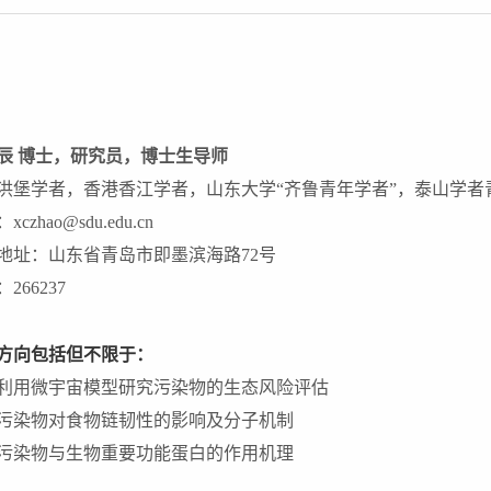
辰 博士，研究员，博士生导师
洪堡学者，香港香江学者，山东大学“齐鲁青年学者”，泰山学者
：xczhao@sdu.edu.cn
地址：山东省青岛市即墨滨海路
72号
：
266237
方向包括但不限于：
利用微宇宙模型研究污染物的生态风险评估
污染物对食物链韧性的影响及分子机制
污染物与生物重要功能蛋白的作用机理