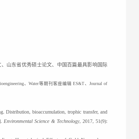
文
、
山东省优秀硕士论文
、
中国百篇最具影响国际
 in Bioengineering、Water等期刊客座编辑 ES&T、Journal of
ng
. Distribution,
b
ioaccumulation,
t
rophic
t
ransfer, and
].
Environmental Science & Technology
, 2017, 51(9):