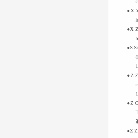
c
●
X 
i
●
X 
b
●
S So
(
1
●
Z Z
c
1
●
Z C
T
●
Z Z