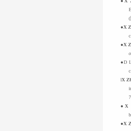
●
X 
E
(
●
X 
c
●
X Z
o
●
D 
c
l
X Z
i
7
●
X 
b
●
X 