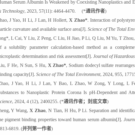
uman Serum Albumin Is Weakened by Coexisting Nanoplastics and E
 Technology
, 2023, 57(11): 4464-4470.
(
*
通讯作者
)
hao, J Yao, H Li, J Lan, H Hollert,
X Zhao
*
. Interaction of polysty
article curvature and available surface area[J].
Science of The Total En
ong
*
, L Cai, Y Liu, Z Peng, C Liu, H Jiao, P Li, Q Liu, M Yu, T Zhou
f a solubility parameter calculation-based method as a complemen
icroplastic determination and risk assessment[J].
Journal of
H
azardou
iu, F He, N Sun, S Hu,
X Zhao*
, Sodium dodecyl sulfate rearranges 
inding capacity[J].
Science of The Total Environment
,
2024, 955, 17715
hao, J Yao, H Li, J Lan, Y Bao, L Zhao, W Zong, Y Long, L Fe
ubstances to Nanoplastic Protein Corona Is pH‐Dependent and Atten
cience
, 2024, 4 (12), 2400255. (
*
通讯作者；封底文章
)
heng, Y Wang,
X Zhao
, N Tian, H Hu, P Li. Separation and identific
he pigment binding properties toward human serum albumin[J].
Journ
813-6819.
(
并列第一作者
)