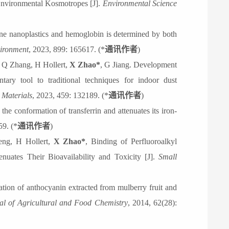
nvironmental Kosmotropes [J].
Environmental Science
rene nanoplastics and hemoglobin is determined by both
vironment
, 2023, 899: 165617. (
*
通讯作者
)
, Q Zhang, H Hollert,
X Zhao*
, G Jiang. Development
tary tool to traditional techniques for indoor dust
s
M
aterials
, 2023, 459: 132189. (
*
通讯作者
)
the conformation of transferrin and attenuates its iron-
9. (
*
通讯作者
)
ng, H Hollert,
X Zhao*
,
Binding of Perfluoroalkyl
uates Their Bioavailability and Toxicity
[J].
Small
ation of anthocyanin extracted from mulberry fruit and
al of
A
gricultural and
F
ood
C
hemistry
, 2014, 62(28):