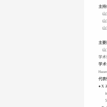
主持
山
山
山
主要
山
学术
学术
Hazar
代表
●
X 
i
5