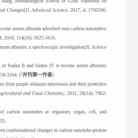
ang. Hematological Effects of Gold Nanorods on
nal Changes[J].
Advanced Science
, 2017, 4
:
1700296
.
 bovine serum albumin adsorbed onto carbon nanotubes:
B
, 2010, 114(16): 5625-5631.
erum albumin: a spectroscopic investigation[J].
Science
g of Sudan II and Sudan IV to bovine serum albumin:
1
158-3164. (
并列第一作者
)
ins from purple solanum tuberosum and their protective
A
gricultural and
F
ood
C
hemistry
, 2011, 59(14): 7902-
of carbon nanotubes at organism, organ, cell, and
255.
ent conformational changes in carbon nanotube-protein