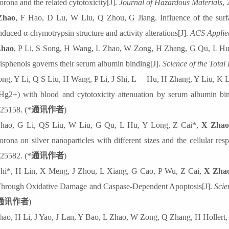
orona and the related cytotoxicity[J].
Journal of
H
azardous
M
aterials
, 
Zhao
, F Hao, D Lu, W Liu, Q Zhou, G Jiang
. Influence of the sur
nduced α-chymotrypsin structure and activity alterations[J].
ACS Applied
Zhao
, P Li, S Song, H Wang, L Zhao, W Zong
, H Zhang, G Qu, L Hu, 
isphenols governs their serum albumin binding[J].
Science of the Total
ng, Y Li, Q S Liu, H Wang, P Li, J Shi,
L
Hu, H Zhang, Y Liu, K L
Hg2+) with blood and cytotoxicity attenuation by serum albumin bi
25158. (*
通讯作者
)
hao, G Li, QS Liu, W Liu, G Qu, L Hu, Y Long, Z Cai
*,
X Zhao
orona on silver nanoparticles with different sizes and the cellular res
25582.
(
*
通讯作者
)
hi
*
, H Lin, X Meng, J Zhou, L Xiang, G Cao, P Wu, Z Cai,
X Zha
hrough Oxidative Damage and Caspase-Dependent Apoptosis[J].
Scie
通讯作者
)
hao,
H Li, J Yao, J Lan, Y Bao, L Zhao, W Zong, Q Zhang, H Hollert