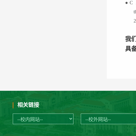
●
C
t
2
我
具
相关链接