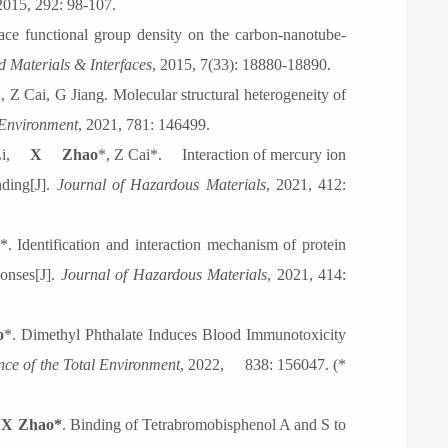
2015, 292: 98-107.
face functional group density on the carbon-nanotube-
 Materials & Interfaces
, 2015, 7(33): 18880-18890.
Z Cai, G Jiang. Molecular structural heterogeneity of
 Environment
, 2021, 781: 146499.
i,
X
Zhao
*
, Z Cai
*
.
Interaction of mercury ion
nding[J].
Journal of Hazardous Materials
, 2021, 412:
*
. Identification and interaction mechanism of protein
ponses[J].
Journal of Hazardous Materials
, 2021, 414:
o
*
. Dimethyl Phthalate Induces Blood Immunotoxicity
nce of the Total Environment
, 2022,
838: 156047. (
*
,
X Zhao
*
. Binding of Tetrabromobisphenol A and S to