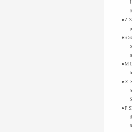
H
&
●
Z Z
p
●
S S
o
m
●
M L
b
●
Z Z
S
S
●
F S
t
6