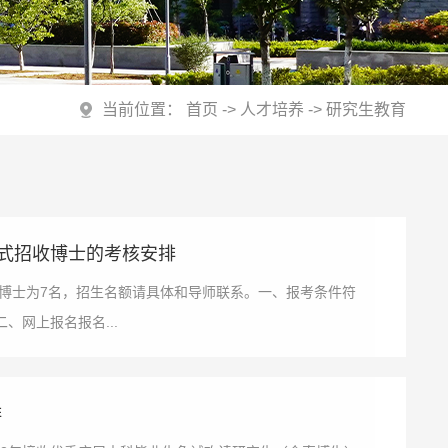
当前位置：
首页
->
人才培养
->
研究生教育
”方式招收博士的考核安排
专业博士为7名，招生名额请具体和导师联系。一、报考条件符
、网上报名报名...
排