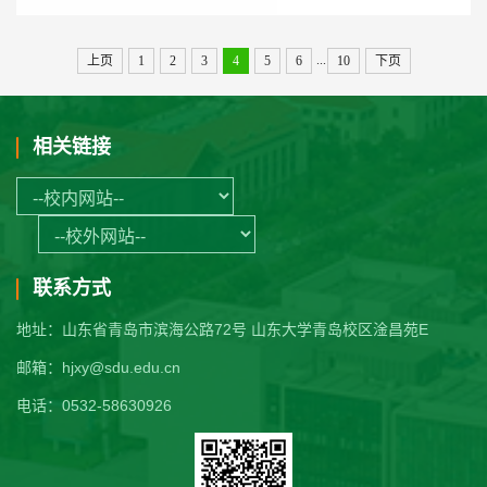
...
上页
1
2
3
4
5
6
10
下页
相关链接
联系方式
地址：山东省青岛市滨海公路72号 山东大学青岛校区淦昌苑E
邮箱：hjxy@sdu.edu.cn
电话：0532-58630926