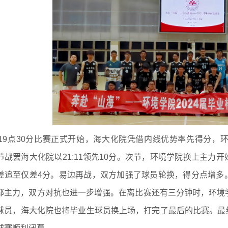
19点30分比赛正式开始，海大化院凭借内线优势率先得分，
节战罢海大化院以21:11领先10分。次节，环境学院换上主力
差追至仅差4分。易边再战，双方加强了球员轮换，得分点增多
部主力，双方对抗也进一步增强。在离比赛还有三分钟时，环境
球员，海大化院也将毕业生球员换上场，打完了最后的比赛。最