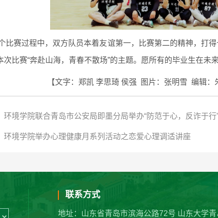
个比赛过程中，双方队员本着友谊第一，比赛第二的精神，打得
本次比赛“奔赴山海，青春不散场”的主题。愿所有的毕业生在未来
【文字：郑凯 李思琦 侯强
图片：张明雪 编辑：
：环境学院联合青岛市公安局即墨分局举办“防范于心，反诈于行
：环境学院举办心理健康月系列活动之恋爱心理调适讲座
联系方式
地址：山东省青岛市滨海公路72号 山东大学青