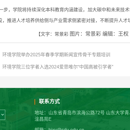
一步，学院将持续深化本科教育内涵建设，加大碳中和未来技术
设，推进人才培养供给侧与产业需求侧紧密对接，不断提升人才
图片：常景彩 编辑：王权
【文字：常景彩
：环境学院举办2025年春季学期新闻宣传骨干专题培训
：环境学院三位学者入选2024爱思唯尔“中国高被引学者”
联系方式
地址：山东省青岛市滨海公路72号 山东大学青
淦昌苑E
邮箱：hjxy@sdu.edu.cn