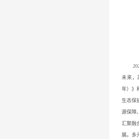
2
未来，
年）》
生态保
源保障
汇聚融
展。多