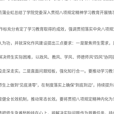
员蒲业虹总结了学院党委深入贯彻八项规定精神学习教育开展情
作标充分肯定了学习教育取得的成效，强调贯彻落实中央八项规
久为功，并就深化作风建设提出三点要求：一是聚焦师生需求，
解决师生实际困难，以政风、教风、学风、师德师风“四风”协
设走深走实。二是直面问题短板，强化知行合一。要推动学习教
师生上做到“见底清零”，在制度落实上确保“到底到边”，持续提
是健全长效机制，推动常态长效。要将贯彻八项规定精神内化为
终把师生急难愁盼挂在心上，将解决实际问题作为首要任务，持