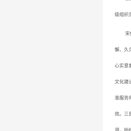
级组织
宋
懈、久
心实意
文化建
准服务
效。三
调，始