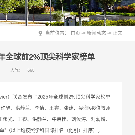
当前位置：
首页
->
新闻动态
-> 正文
5年全球前2%顶尖科学家榜单
人气：
668
lsevier）联合发布了2025年全球前2%顶尖科学家榜单
玉、岳钦艳、许醒、洪静兰、李倩、王睿、张建、吴海明8位教师
、王曙光、王睿、洪静兰、牛启桂、刘汝涛、刘润增、
榜单”（以上均按照学科国际排名（他引）排序）。