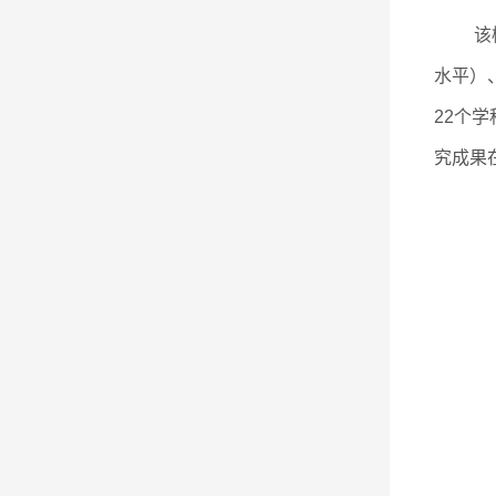
该
水平）
22个
究成果