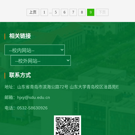
...
上页
1
5
6
7
8
9
下页
相关链接
联系方式
地址：山东省青岛市滨海公路72号 山东大学青岛校区淦昌苑E
邮箱：hjxy@sdu.edu.cn
电话：0532-58630926