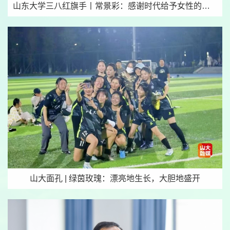
山东大学三八红旗手丨常景彩：感谢时代给予女性的广阔空间
山大面孔 | 绿茵玫瑰：漂亮地生长，大胆地盛开