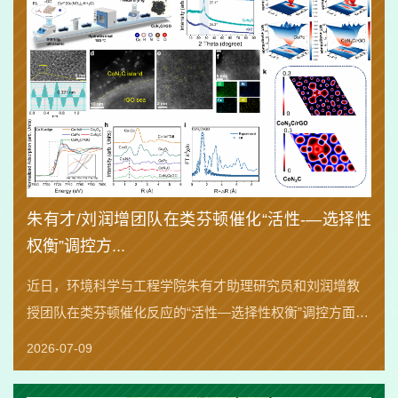
朱有才/刘润增团队在类芬顿催化“活性-—选择性
权衡”调控方...
近日，环境科学与工程学院朱有才助理研究员和刘润增教
授团队在类芬顿催化反应的“活性—选择性权衡”调控方面取
得新进展。相关成果以“Breaking the activity-selectivity
2026-07-09
trade-off in Fenton-like catalysis by...