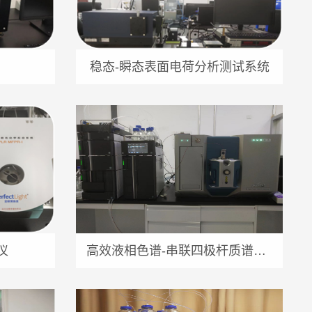
稳态-瞬态表面电荷分析测试系统
仪
高效液相色谱-串联四极杆质谱联用仪