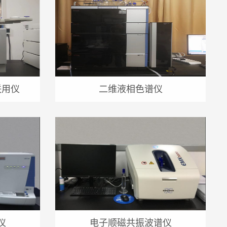
联用仪
二维液相色谱仪
仪
电子顺磁共振波谱仪