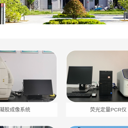
凝胶成像系统
荧光定量PCR仪