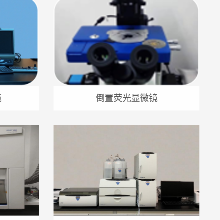
镜
倒置荧光显微镜