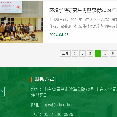
环境学院研究生男篮获得2024
4月28日晚，2024年山东大学（青岛
作标，党委副书记桑伟林以及学院辅导员
激烈角逐，学院男子...
2024-04-25
上页
1
2
3
4
5
6
联系方式
地址：山东省青岛市滨海公路72号 山东大学青
淦昌苑E
邮箱：hjxy@sdu.edu.cn
电话：0532-58630926