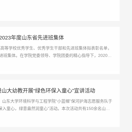
2023年度山东省先进班集体
东省高等学校优秀学生、优秀学生干部和先进班集体拟表彰名单，
先进班集体。在学院党委领导、学院团委的精心指导下，2020级
进山大幼教开展“绿色环保入童心”宣讲活动
山东大学环境科学与工程学院“小蓝帽”保河护海志愿服务队于
保入童心，绿意盎然润童心”活动。本次活动共有150余名山大