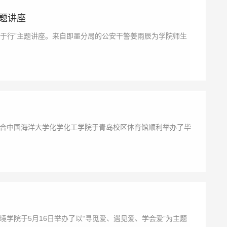
题讲座
诈于行”主题讲座。来自即墨分局的公安干警姜雨辰为学院师生
院联合中国海洋大学化学化工学院于青岛校区体育馆顺利举办了毕
学院于5月16日举办了以“寻觅爱、遇见爱、学会爱”为主题